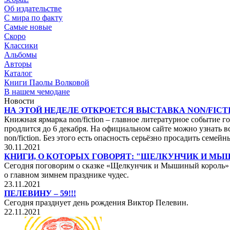
Об издательстве
С мира по факту
Самые новые
Скоро
Классики
Альбомы
Авторы
Каталог
Книги Паолы Волковой
В нашем чемодане
Новости
НА ЭТОЙ НЕДЕЛЕ ОТКРОЕТСЯ ВЫСТАВКА NON/FICTI
Книжная ярмарка non/fiction – главное литературное событие го
продлится до 6 декабря. На официальном сайте можно узнать вс
non/fiction. Без этого есть опасность серьёзно просадить сем
30.11.2021
КНИГИ, О КОТОРЫХ ГОВОРЯТ: "ЩЕЛКУНЧИК И М
Сегодня поговорим о сказке «Щелкунчик и Мышиный король» не
о главном зимнем празднике чудес.
23.11.2021
ПЕЛЕВИНУ – 59!!!
Сегодня празднует день рождения Виктор Пелевин.
22.11.2021