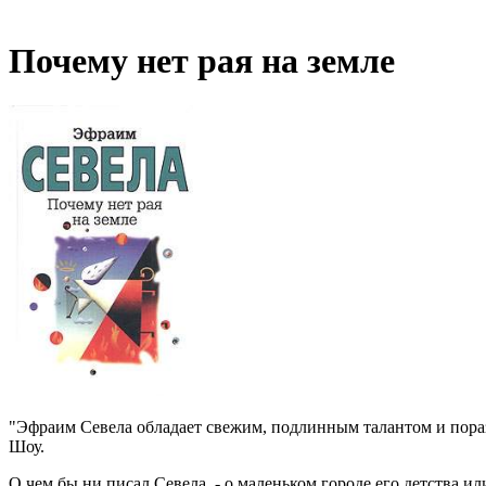
Почему нет рая на земле
"Эфраим Севела обладает свежим, подлинным талантом и пораз
Шоу.
О чем бы ни писал Севела, - о маленьком городе его детства ил