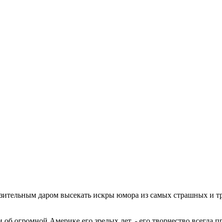
ительным даром высекать искры юмора из самых страшных и тра
и об огромной Америке его зрелых лет, - его творчество всегда 