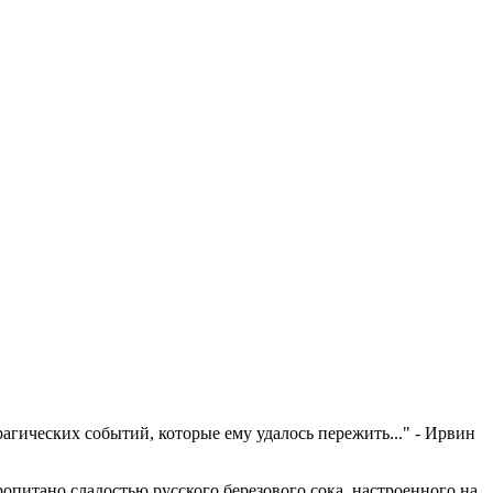
гических событий, которые ему удалось пережить..." - Ирвин
пропитано сладостью русского березового сока, настроенного на