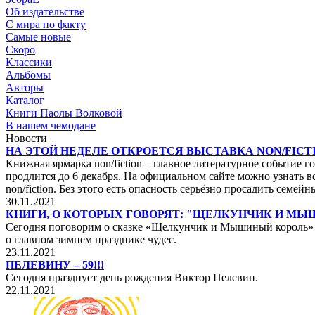
Об издательстве
С мира по факту
Самые новые
Скоро
Классики
Альбомы
Авторы
Каталог
Книги Паолы Волковой
В нашем чемодане
Новости
НА ЭТОЙ НЕДЕЛЕ ОТКРОЕТСЯ ВЫСТАВКА NON/FICTI
Книжная ярмарка non/fiction – главное литературное событие го
продлится до 6 декабря. На официальном сайте можно узнать вс
non/fiction. Без этого есть опасность серьёзно просадить сем
30.11.2021
КНИГИ, О КОТОРЫХ ГОВОРЯТ: "ЩЕЛКУНЧИК И М
Сегодня поговорим о сказке «Щелкунчик и Мышиный король» не
о главном зимнем празднике чудес.
23.11.2021
ПЕЛЕВИНУ – 59!!!
Сегодня празднует день рождения Виктор Пелевин.
22.11.2021