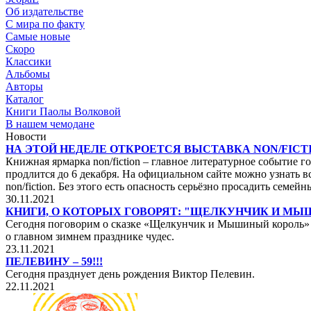
Об издательстве
С мира по факту
Самые новые
Скоро
Классики
Альбомы
Авторы
Каталог
Книги Паолы Волковой
В нашем чемодане
Новости
НА ЭТОЙ НЕДЕЛЕ ОТКРОЕТСЯ ВЫСТАВКА NON/FICTI
Книжная ярмарка non/fiction – главное литературное событие го
продлится до 6 декабря. На официальном сайте можно узнать вс
non/fiction. Без этого есть опасность серьёзно просадить сем
30.11.2021
КНИГИ, О КОТОРЫХ ГОВОРЯТ: "ЩЕЛКУНЧИК И М
Сегодня поговорим о сказке «Щелкунчик и Мышиный король» не
о главном зимнем празднике чудес.
23.11.2021
ПЕЛЕВИНУ – 59!!!
Сегодня празднует день рождения Виктор Пелевин.
22.11.2021